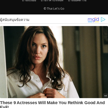
บ้านงบน้อย
บ้านราคาประหยัด
บ้านน็อคดาวน์
© Thai Let's Go