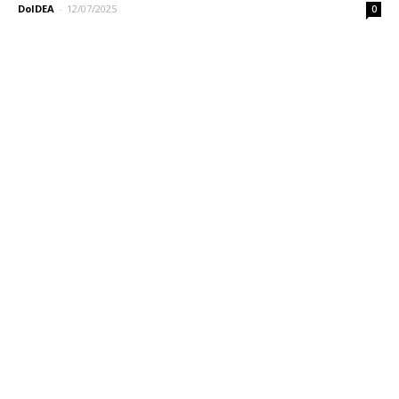
DoIDEA
-
12/07/2025
0