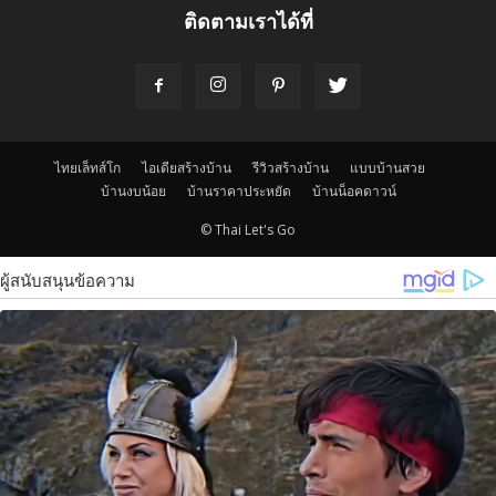
ติดตามเราได้ที่
ไทยเล็ทส์โก
ไอเดียสร้างบ้าน
รีวิวสร้างบ้าน
แบบบ้านสวย
บ้านงบน้อย
บ้านราคาประหยัด
บ้านน็อคดาวน์
© Thai Let's Go