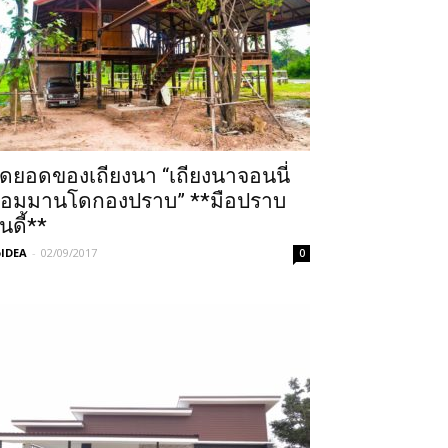
ุดยอดของเถียงนา “เถียงนาจอนนี่
อมมานโดกองปราบ” **มือปราบ
ินดี้**
IDEA
-
02/09/2017
0