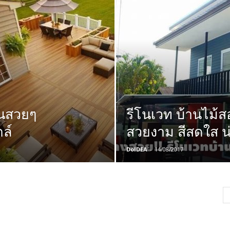
านสวยๆ
รีโนเวท บ้านไม้สอ
ล์
สวยงาม สีสดใส น่
DoIDEA
-
14/08/2017