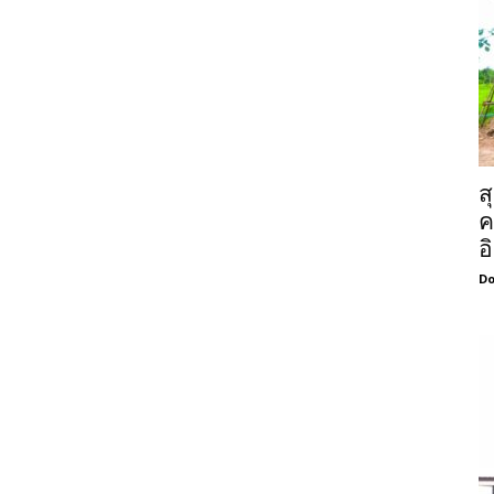
ส
ค
อ
Do