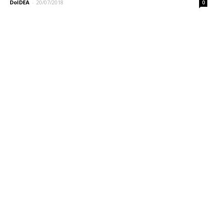
DoIDEA
-
20/07/2018
0