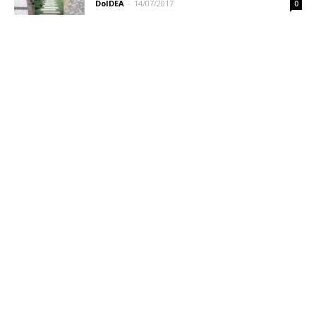
DoIDEA
-
14/07/2017
0