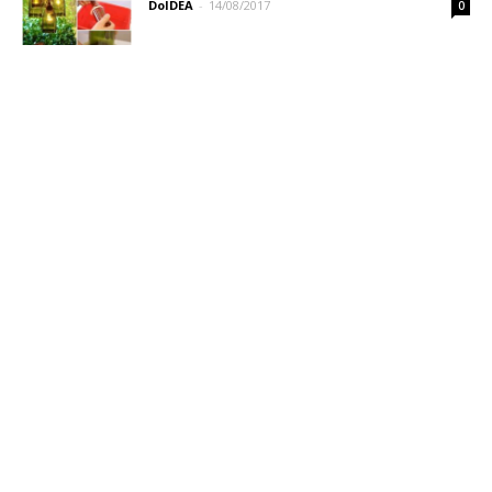
DoIDEA
-
14/08/2017
0