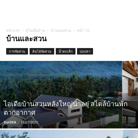
หน้าแรก
ดูไอเดียบ้าน
บ้านและสวน
หน้า 16
บ้านและสวน
การจัดสวน
ต้นไม้จัดสวน
น้ำตกเล็ก
บ่อปลา
ไอเดียบ้านสวนหลังใหญ่น่าอยุ่ สไตล์บ้านพัก
ตากอากาศ
DoIDEA
-
13/07/2025