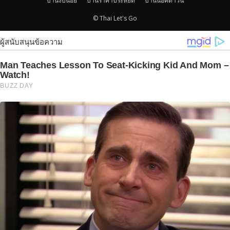
บ้านงบน้อย
บ้านราคาประหยัด
บ้านน็อคดาวน์
© Thai Let's Go