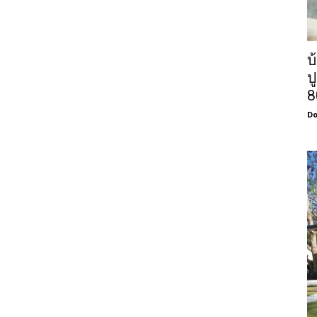
บ
ป
8
Do