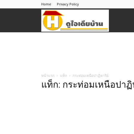
Home
Privacy Policy
ดู
ไอ
เดีย
หน้าแรก
แท็ก
กระท่อมเหนือปาฏิหาริย์
แท็ก: กระท่อมเหนือปาฏิห
บ้าน