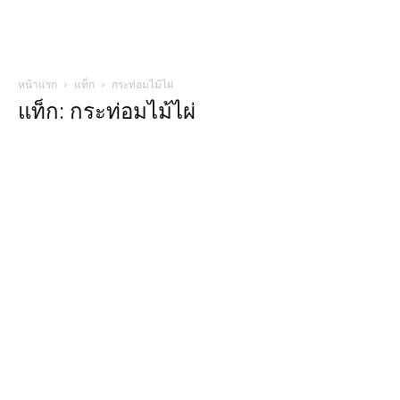
หน้าแรก
แท็ก
กระท่อมไม้ไผ่
แท็ก: กระท่อมไม้ไผ่