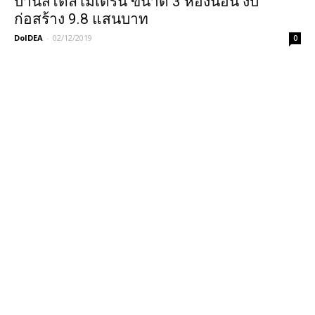
บ้านสไตล์​โมเดิร์น​ ขนาด​ 3​ ห้องนอน งบ
ก่อสร้าง 9.8 แสนบาท
DoIDEA
-
02/12/2019
0