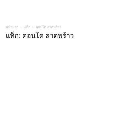
หน้าแรก
แท็ก
คอนโด ลาดพร้าว
แท็ก: คอนโด ลาดพร้าว