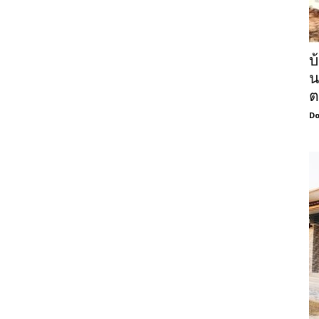
บ
น
ต
Do