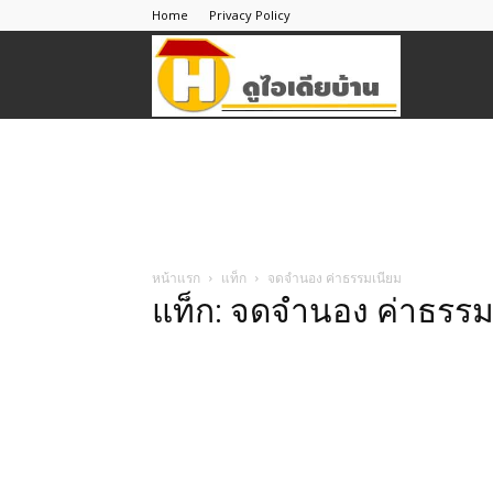
Home
Privacy Policy
ดู
ไอ
เดีย
หน้าแรก
แท็ก
จดจํานอง ค่าธรรมเนียม
แท็ก: จดจํานอง ค่าธรรม
บ้าน