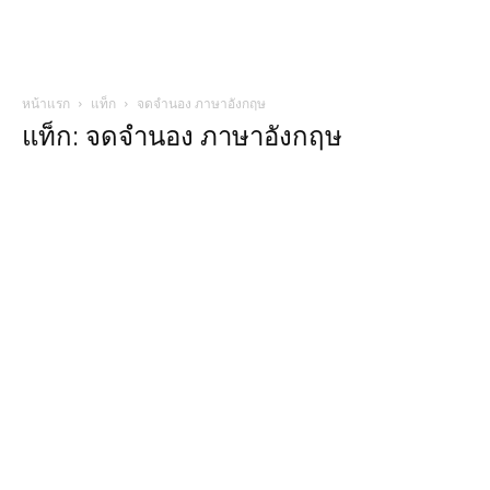
หน้าแรก
แท็ก
จดจํานอง ภาษาอังกฤษ
แท็ก: จดจํานอง ภาษาอังกฤษ