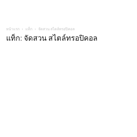
หน้าแรก
แท็ก
จัดสวน สไตล์ทรอปิคอล
แท็ก: จัดสวน สไตล์ทรอปิคอล