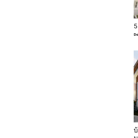
5
Do
บ