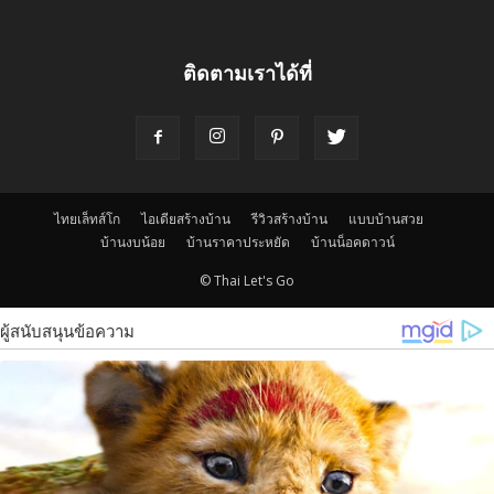
ติดตามเราได้ที่
ไทยเล็ทส์โก
ไอเดียสร้างบ้าน
รีวิวสร้างบ้าน
แบบบ้านสวย
บ้านงบน้อย
บ้านราคาประหยัด
บ้านน็อคดาวน์
© Thai Let's Go