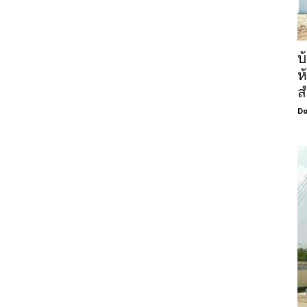
บ
ห
ส
Do