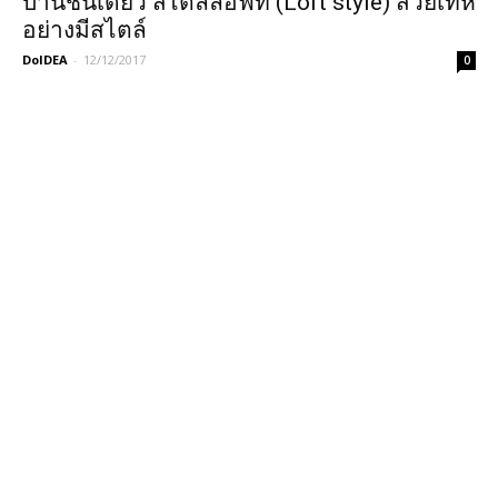
บ้านชั้นเดียว สไตล์ลอฟท์ (Loft style) สวยเท่ห์
อย่างมีสไตล์
DoIDEA
-
12/12/2017
0