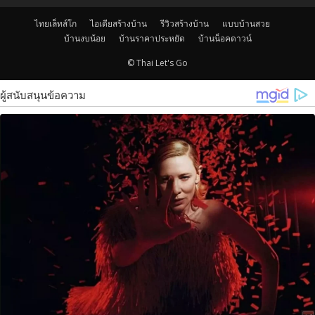
ไทยเล็ทส์โก
ไอเดียสร้างบ้าน
รีวิวสร้างบ้าน
แบบบ้านสวย
บ้านงบน้อย
บ้านราคาประหยัด
บ้านน็อคดาวน์
© Thai Let's Go