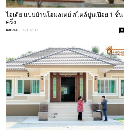
ไอเดีย แบบบ้านโฮมสเตย์ สไตล์ปูนเปือย 1 ชั้น
ครึ่ง
DoIDEA
-
30/11/2017
0