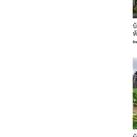
บ
ห
Do