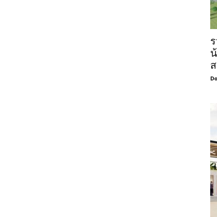
ร
น
ส
Do