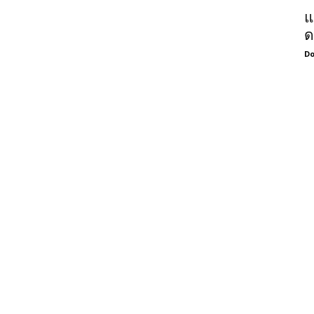
แ
ด
Do