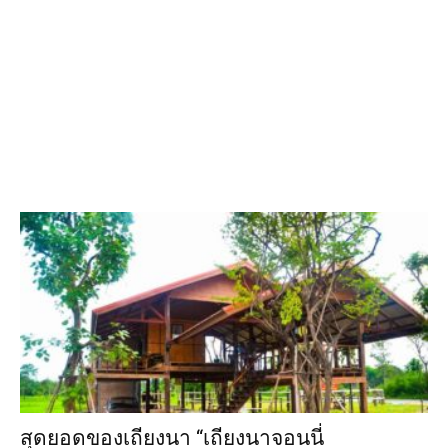
สุดยอดของเถียงนา “เถียงนาจอนนี่