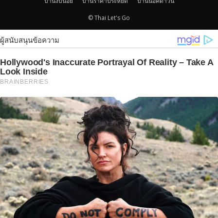
บ้านงบน้อย
บ้านราคาประหยัด
บ้านน็อคดาวน์
© Thai Let's Go