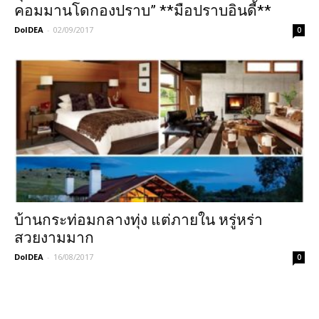
คอมมานโดกองปราบ” **มือปราบอินดี้**
DoIDEA
-
02/09/2017
0
บ้านกระท่อมกลางทุ่ง แต่ภายใน หรู่หร่า
สวยงามมาก
DoIDEA
-
16/08/2017
0