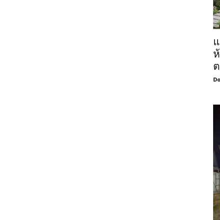
แ
ห
ต
Do