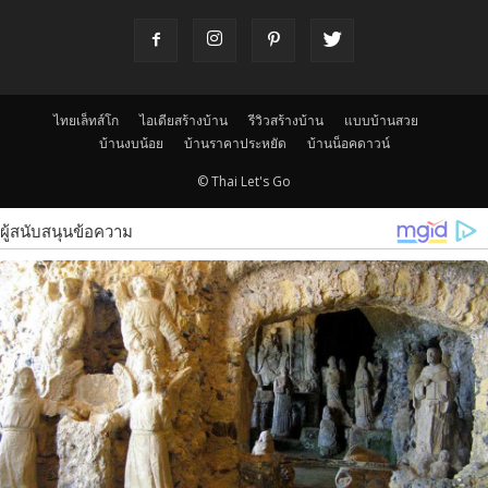
ไทยเล็ทส์โก
ไอเดียสร้างบ้าน
รีวิวสร้างบ้าน
แบบบ้านสวย
บ้านงบน้อย
บ้านราคาประหยัด
บ้านน็อคดาวน์
© Thai Let's Go