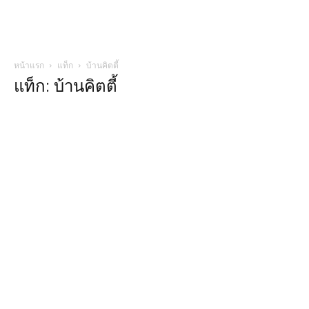
หน้าแรก
แท็ก
บ้านคิตตี้
แท็ก: บ้านคิตตี้