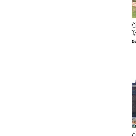
บ
โ
Do