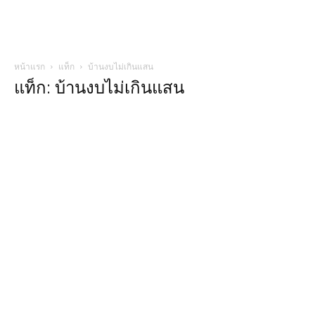
หน้าแรก
แท็ก
บ้านงบไม่เกินแสน
แท็ก: บ้านงบไม่เกินแสน