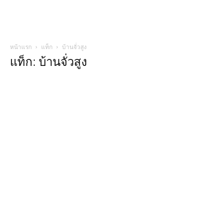
หน้าแรก
แท็ก
บ้านจั่วสูง
แท็ก: บ้านจั่วสูง