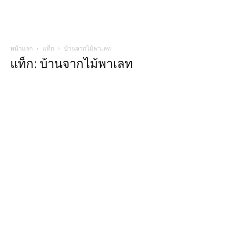
หน้าแรก
แท็ก
บ้านจากไม้พาเลท
แท็ก: บ้านจากไม้พาเลท