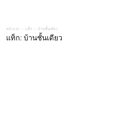
หน้าแรก
แท็ก
บ้านชั้นเดียว
แท็ก: บ้านชั้นเดียว