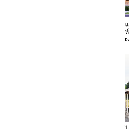
แ
ห
Do