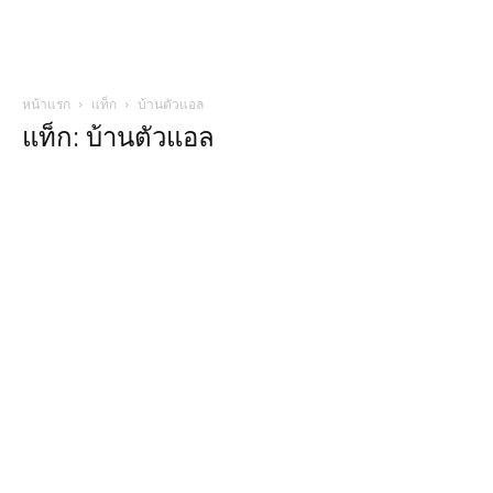
หน้าแรก
แท็ก
บ้านตัวแอล
แท็ก: บ้านตัวแอล