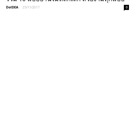
DoIDEA
-
25/11/2017
0