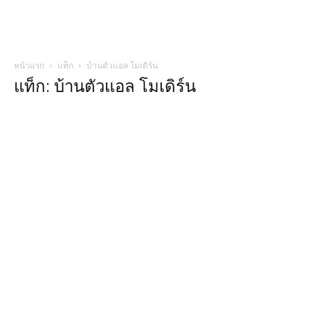
หน้าแรก
แท็ก
บ้านตัวแอล โมเดิร์น
แท็ก: บ้านตัวแอล โมเดิร์น