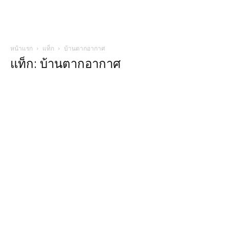
หน้าแรก
แท็ก
บ้านตากอากาศ
แท็ก: บ้านตากอากาศ