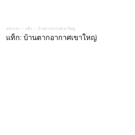
หน้าแรก
แท็ก
บ้านตากอากาศเขาใหญ่
แท็ก: บ้านตากอากาศเขาใหญ่