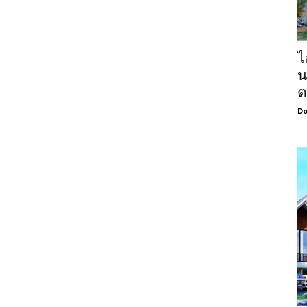
ไ
น
ต
Do