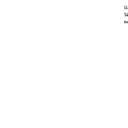
แ
น
Do