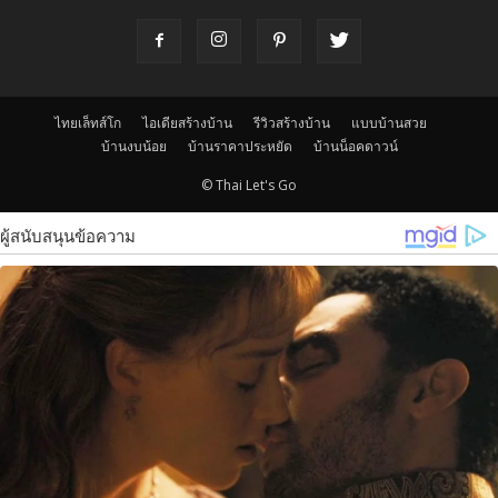
ไทยเล็ทส์โก
ไอเดียสร้างบ้าน
รีวิวสร้างบ้าน
แบบบ้านสวย
บ้านงบน้อย
บ้านราคาประหยัด
บ้านน็อคดาวน์
© Thai Let's Go