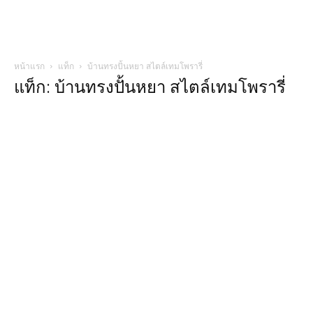
หน้าแรก
แท็ก
บ้านทรงปั้นหยา สไตล์เทมโพรารี่
แท็ก: บ้านทรงปั้นหยา สไตล์เทมโพรารี่