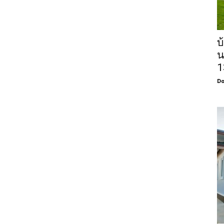
บ
น
1
Do