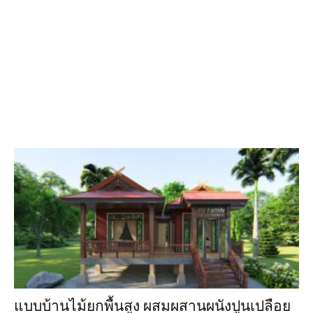
แบบบ้านไม้ยกพื้นสูง ผสมผสานผนังปูนเปลือย