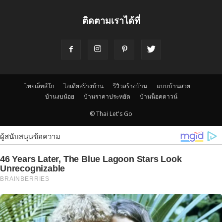
ติดตามเราได้ที่
ไทยเล็ทส์โก
ไอเดียสร้างบ้าน
รีวิวสร้างบ้าน
แบบบ้านสวย
บ้านงบน้อย
บ้านราคาประหยัด
บ้านน็อคดาวน์
© Thai Let's Go