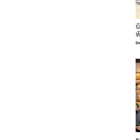
บ
ห
Do