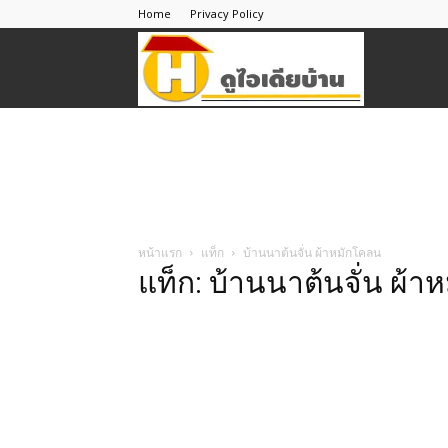
Home
Privacy Policy
ดู
ไอ
เดีย
หน้าแรก
แท็ก
บ้านนาต้นจั่น ผ้าหมักโคลน
แท็ก: บ้านนาต้นจั่น ผ้
บ้าน