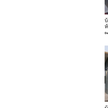
บ
ห
Do