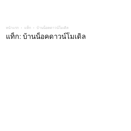
หน้าแรก
แท็ก
บ้านน็อคดาวน์โมเดิล
แท็ก: บ้านน็อคดาวน์โมเดิล