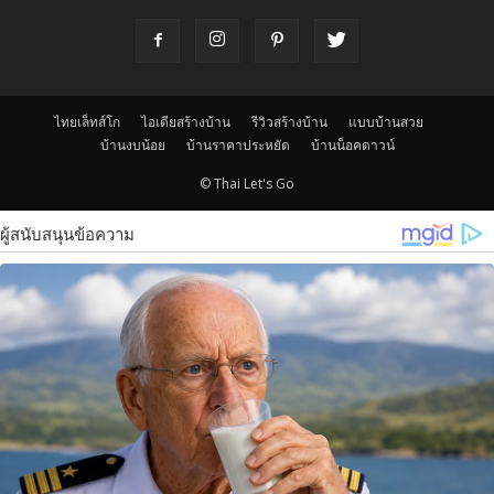
ไทยเล็ทส์โก
ไอเดียสร้างบ้าน
รีวิวสร้างบ้าน
แบบบ้านสวย
บ้านงบน้อย
บ้านราคาประหยัด
บ้านน็อคดาวน์
© Thai Let's Go