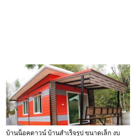
บ้านน็อคดาวน์ บ้านสำเร็จรูป ขนาดเล็ก งบ