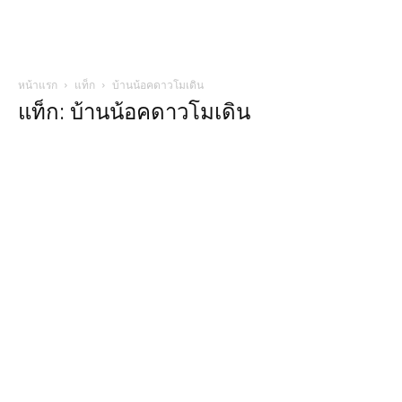
หน้าแรก
แท็ก
บ้านน้อคดาวโมเดิน
แท็ก: บ้านน้อคดาวโมเดิน