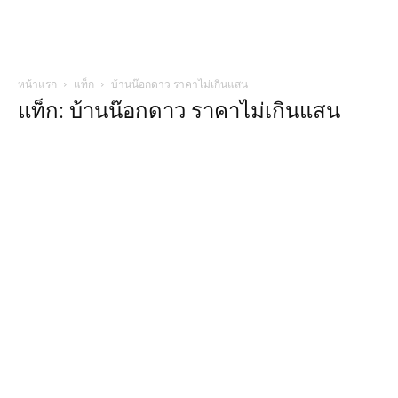
หน้าแรก
แท็ก
บ้านน๊อกดาว ราคาไม่เกินแสน
แท็ก: บ้านน๊อกดาว ราคาไม่เกินแสน