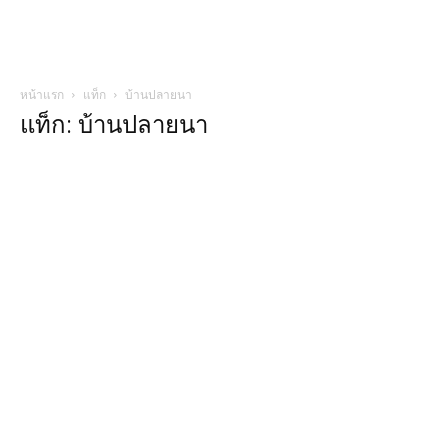
หน้าแรก
แท็ก
บ้านปลายนา
แท็ก: บ้านปลายนา