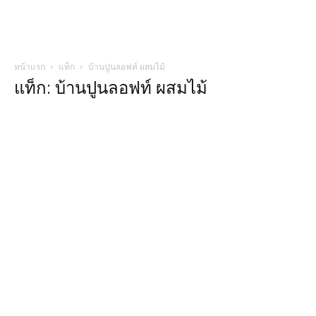
หน้าแรก
แท็ก
บ้านปูนลอฟท์ ผสมไม้
แท็ก: บ้านปูนลอฟท์ ผสมไม้