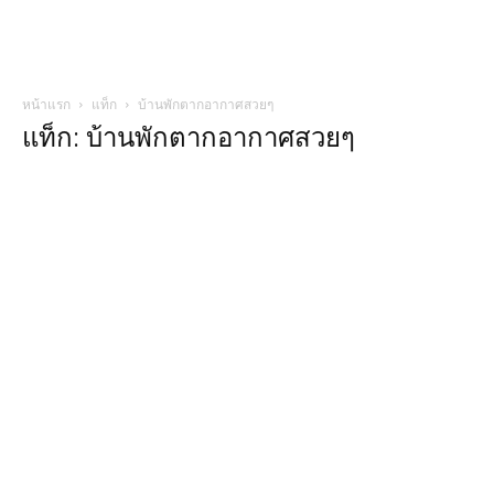
หน้าแรก
แท็ก
บ้านพักตากอากาศสวยๆ
แท็ก: บ้านพักตากอากาศสวยๆ