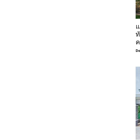
แ
ท
ค
Do