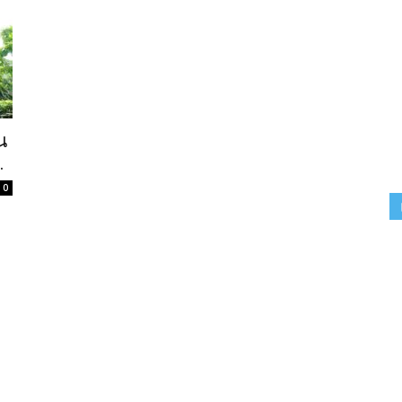
น
.
0