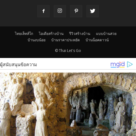
ไทยเล็ทส์โก
ไอเดียสร้างบ้าน
รีวิวสร้างบ้าน
แบบบ้านสวย
บ้านงบน้อย
บ้านราคาประหยัด
บ้านน็อคดาวน์
© Thai Let's Go